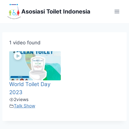
Skip
Asosiasi Toilet Indonesia
to
content
1 video found
World Toilet Day
2023
2
views
Talk Show