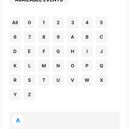
All
0
1
2
3
4
5
6
7
8
9
A
B
C
D
E
F
G
H
I
J
K
L
M
N
O
P
Q
R
S
T
U
V
W
X
Y
Z
A